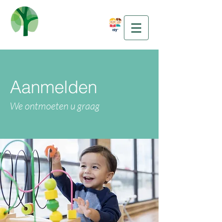
Aanmelden
We ontmoeten u graag