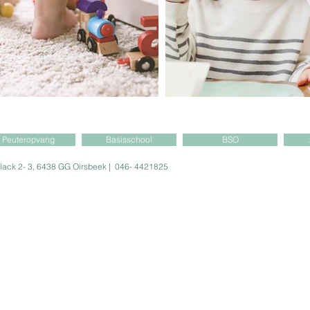
Peuteropvang
Basisschool
BSO
n de Pollack 2- 3, 6438 GG Oirsbeek | 046-