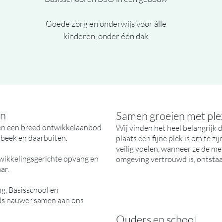
Goede zorg en onderwijs voor álle
kinderen, onder één dak
en
Samen groeien met ple
men een breed ontwikkelaanbod
Wij vinden het heel belangrijk 
sbeek en daarbuiten.
plaats een fijne plek is om te z
veilig voelen, wanneer ze de m
twikkelingsgerichte opvang en
omgeving vertrouwd is, ontstaa
aar.
, Basisschool en
ds nauwer samen aan ons
Ouders en school