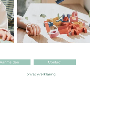
Aanmelden
Contact
 4421825
privacyverklaring