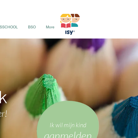
ISSCHOOL
BSO
More
k
er!
Ik wil mijn kind
aanmelden