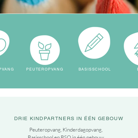
PVANG
PEUTEROPVANG
BASISSCHOOL
DRIE KINDPARTNERS IN ÉÉN GEBOUW
Peuteropvang, Kinderdagopvang,
Basisschool en BSO in één gebouw