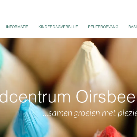
INFORMATIE
KINDERDAGVERBLIJF
PEUTEROPVANG
BAS
dcentrum Oirsbee
...samen groeien met plezi